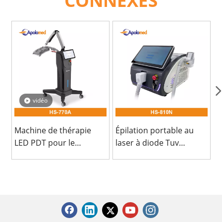
CONNEXES
vidéo
Machine de thérapie
Épilation portable au
N
LED PDT pour le
laser à diode Tuv
traitement de l'acné
médical CE et USA
approuvé par la FDA