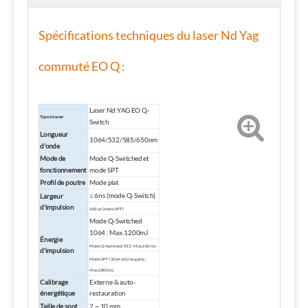
Spécifications techniques du laser Nd Yag
commuté EO Q :
Laser Nd:YAG EO Q-
Type de laser
Switch
Longueur
1064/532/585/650nm
d'onde
Mode de
Mode Q-Switched et
fonctionnement
mode SPT
Profil de poutre
Mode plat
≤ 6ns (mode Q-Switch)
Largeur
d'impulsion
300 us (mode SPT)
Mode Q-Switched
1064 : Max.1200mJ
Énergie
Mode Q-Switched 532 : Max.600 mJ
d'impulsion
Mode SPT (1064 nm) long plus :
Max.2800 mJ
Calibrage
Externe & auto-
énergétique
restauration
Taille de spot
2 ~ 10 mm