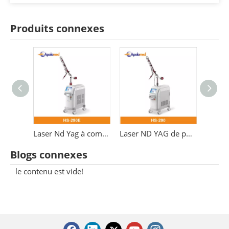
Produits connexes
Laser ND YAG pour détatouage, norme médicale Q Switch
Laser Nd Yag à commutation Q EO
Laser ND YAG de pelage approuvé QS CE
Blogs connexes
le contenu est vide!