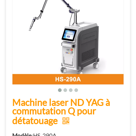
Machine laser ND YAG à
commutation Q pour
détatouage
Modèle
:HS-290A