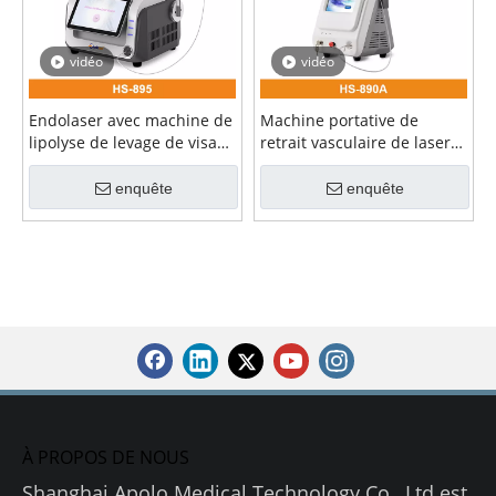
vidéo
vidéo
Endolaser avec machine de
Machine portative de
lipolyse de levage de visage
retrait vasculaire de laser
de thérapie vasculaire de
de la diode 980nm
laser de la fibre
enquête
enquête
980+1470nm
À PROPOS DE NOUS
Shanghai Apolo Medical Technology Co., Ltd est