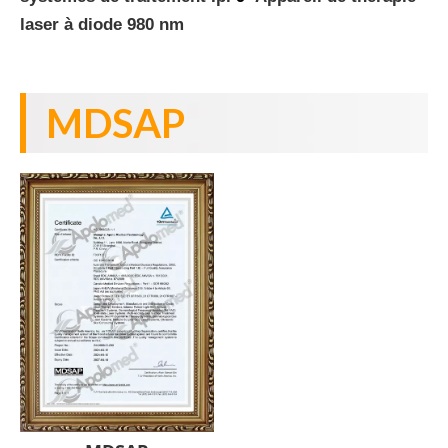
laser à diode 980 nm
MDSAP