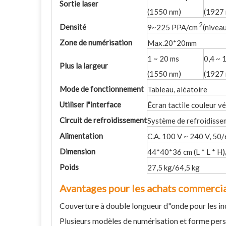
Sortie laser
(1550 nm)
(1927
2
Densité
9~225 PPA/cm
(nivea
Zone de numérisation
Max.20*20mm
1 ~ 20 ms
0,4 ~ 
Plus la largeur
(1550 nm)
(1927
Mode de fonctionnement
Tableau, aléatoire
Utiliser l"interface
Écran tactile couleur v
Circuit de refroidissement
Système de refroidisse
Alimentation
C.A. 100 V ~ 240 V, 50
Dimension
44*40*36 cm (L * L * H)
Poids
27,5 kg/64,5 kg
Avantages pour les achats commerci
Couverture à double longueur d"onde pour les ind
Plusieurs modèles de numérisation et forme perso