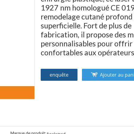
1927 nm homologué CE 0197
remodelage cutané profond 
superficielle. Fort de plus d
fabrication, il propose des 
personnalisables pour offrir
confortables aux opérateur
enquête
Ajouter au pan
Marque de produit:
Apolomed