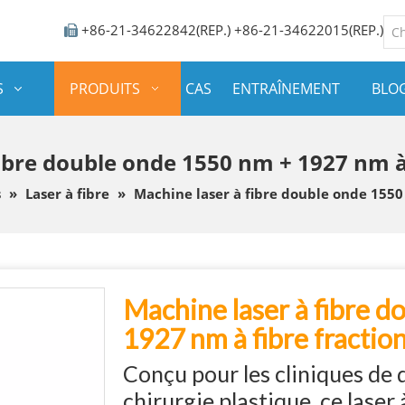
+86-21-34622842(REP.) +86-21-34622015(REP.)

S
PRODUITS
CAS
ENTRAÎNEMENT
BLO
ibre double onde 1550 nm + 1927 nm à
s
»
Laser à fibre
»
Machine laser à fibre double onde 1550
Machine laser à fibre 
1927 nm à fibre fracti
Conçu pour les cliniques de 
chirurgie plastique, ce laser