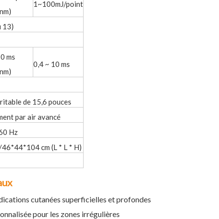
1~100mJ/point
 nm)
u 13)
10 ms
0,4 ~ 10 ms
 nm)
éritable de 15,6 pouces
ment par air avancé
/60 Hz
/46*44*104 cm (L * L * H)
aux
ications cutanées superficielles et profondes
nnalisée pour les zones irrégulières