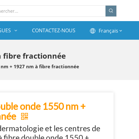
GUES
CONTACTEZ-NOUS
Français
 fibre fractionnée
 nm + 1927 nm à fibre fractionnée
double onde 1550 nm +
onnée
dermatologie et les centres de
 à fibre double onde 1550 +