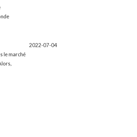
e
onde
2022-07-04
as le marché
Alors,