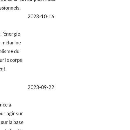
ssionnels.
2023-10-16
 l’énergie
a mélanine
olisme du
r le corps
ent
2023-09-22
ence à
our agir sur
 sur la base