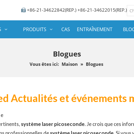
+86-21-34622842(REP.) +86-21-34622015(REP.)

S
PRODUITS
CAS
ENTRAÎNEMENT
BLO
Blogues
Vous êtes ici:
Maison
»
Blogues
d Actualités et événements 
de
ertinents,
système laser picoseconde
. Je crois que ces inf
ns professionnelles de
système laser picoseconde
. Si vous