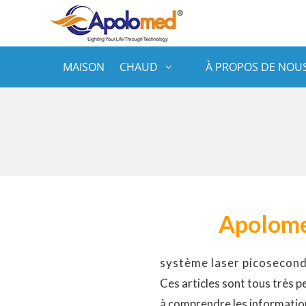
MAISON
CHAUD
À PROPOS DE NOU
Apolome
système laser picosecon
Ces articles sont tous très p
à comprendre les informatio