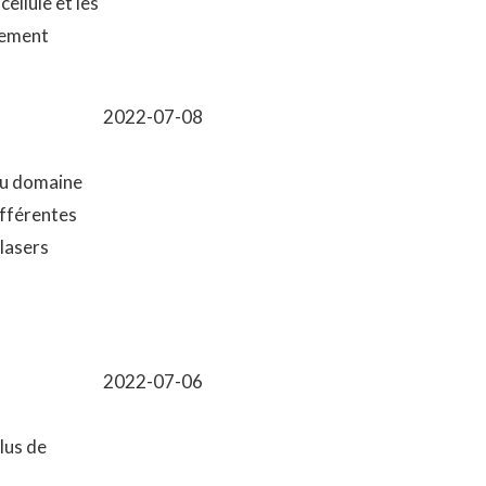
ellule et les
tement
2022-07-08
du domaine
ifférentes
 lasers
2022-07-06
lus de