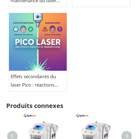
maintenance du laser
picoseconde :
refroidissement,
calibrage énergétique,
optique et entretien des
pièces à main
Effets secondaires du
laser Pico : réactions
attendues par rapport
aux signes avant-
Produits connexes
coureurs