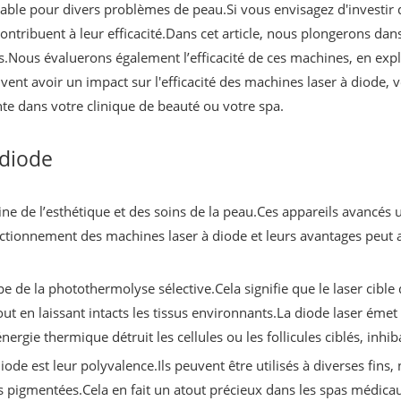
ble pour divers problèmes de peau.Si vous envisagez d'investir d
ontribuent à leur efficacité.Dans cet article, nous plongerons da
.Nous évaluerons également l’efficacité de ces machines, en exp
vent avoir un impact sur l'efficacité des machines laser à diode, 
inte dans votre clinique de beauté ou votre spa.
 diode
e de l’esthétique et des soins de la peau.Ces appareils avancés ut
ctionnement des machines laser à diode et leurs avantages peut ai
pe de la photothermolyse sélective.Cela signifie que le laser cibl
tout en laissant intacts les tissus environnants.La diode laser ém
ergie thermique détruit les cellules ou les follicules ciblés, inhib
de est leur polyvalence.Ils peuvent être utilisés à diverses fins, 
s pigmentées.Cela en fait un atout précieux dans les spas médicaux