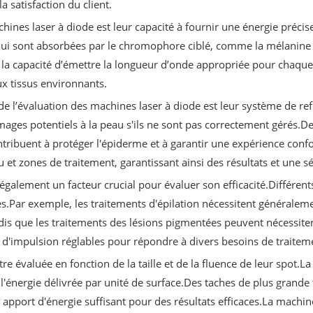
a satisfaction du client.
chines laser à diode est leur capacité à fournir une énergie précise
 qui sont absorbées par le chromophore ciblé, comme la mélanine da
la capacité d’émettre la longueur d’onde appropriée pour chaque 
 tissus environnants.
e l’évaluation des machines laser à diode est leur système de ref
ges potentiels à la peau s'ils ne sont pas correctement gérés.Des
tribuent à protéger l'épiderme et à garantir une expérience confo
u et zones de traitement, garantissant ainsi des résultats et une s
également un facteur crucial pour évaluer son efficacité.Différent
s.Par exemple, les traitements d'épilation nécessitent généralem
ndis que les traitements des lésions pigmentées peuvent nécessite
s d'impulsion réglables pour répondre à divers besoins de traitem
tre évaluée en fonction de la taille et de la fluence de leur spot.
à l'énergie délivrée par unité de surface.Des taches de plus grand
 apport d'énergie suffisant pour des résultats efficaces.La machine 