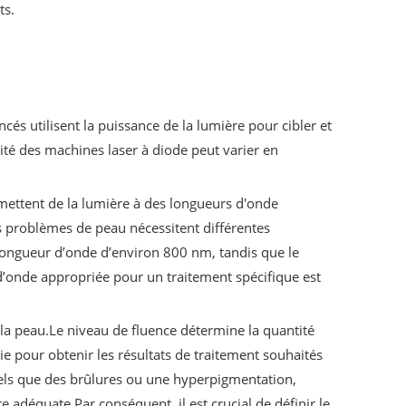
ts.
és utilisent la puissance de la lumière pour cibler et
cité des machines laser à diode peut varier en
 émettent de la lumière à des longueurs d'onde
ts problèmes de peau nécessitent différentes
longueur d’onde d’environ 800 nm, tandis que le
d’onde appropriée pour un traitement spécifique est
à la peau.Le niveau de fluence détermine la quantité
gie pour obtenir les résultats de traitement souhaités
tels que des brûlures ou une hyperpigmentation,
 adéquate.Par conséquent, il est crucial de définir le