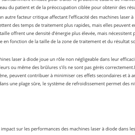
eau du patient et de la préoccupation ciblée pour obtenir des rés
un autre facteur critique affectant l’efficacité des machines laser 
rmettent des temps de traitement plus rapides, mais elles peuvent 
e taille offrent une densité d’énergie plus élevée, mais nécessiten
e en fonction de la taille de la zone de traitement et du résultat 
ines laser à diode joue un rôle non négligeable dans leur efficaci
leurs ou même des brûlures s'ils ne sont pas gérés correctement.D
ène, peuvent contribuer à minimiser ces effets secondaires et à a
ans une plage sûre, le système de refroidissement permet des niv
nt un impact sur les performances des machines laser à diode dans l