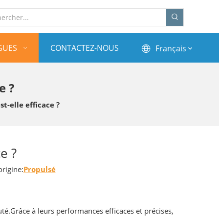
GUES
CONTACTEZ-NOUS
Français
e ?
t-elle efficace ?
e ?
igine:
Propulsé
té.Grâce à leurs performances efficaces et précises,