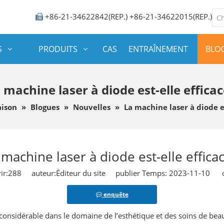
+86-21-34622842(REP.) +86-21-34622015(REP.)

S
PRODUITS
CAS
ENTRAÎNEMENT
BLO
 machine laser à diode est-elle efficac
ison
»
Blogues
»
Nouvelles
»
La machine laser à diode es
 machine laser à diode est-elle efficac
ir:
288
auteur:Éditeur du site publier Temps: 2023-11-10 or
enquête
considérable dans le domaine de l’esthétique et des soins de beau