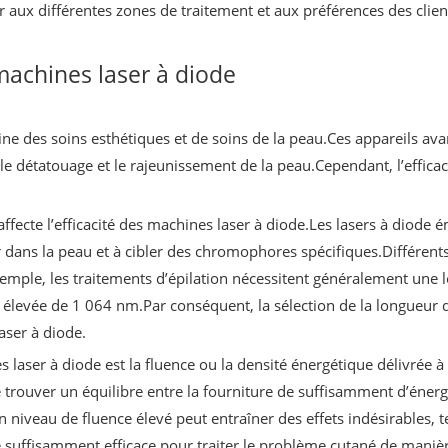
r aux différentes zones de traitement et aux préférences des clien
 machines laser à diode
e des soins esthétiques et de soins de la peau.Ces appareils avanc
, le détatouage et le rajeunissement de la peau.Cependant, l’effica
 affecte l’efficacité des machines laser à diode.Les lasers à diode
er dans la peau et à cibler des chromophores spécifiques.Différen
emple, les traitements d’épilation nécessitent généralement une 
élevée de 1 064 nm.Par conséquent, la sélection de la longueur 
aser à diode.
es laser à diode est la fluence ou la densité énergétique délivrée 
 de trouver un équilibre entre la fourniture de suffisamment d’éner
niveau de fluence élevé peut entraîner des effets indésirables, 
e suffisamment efficace pour traiter le problème cutané de manière